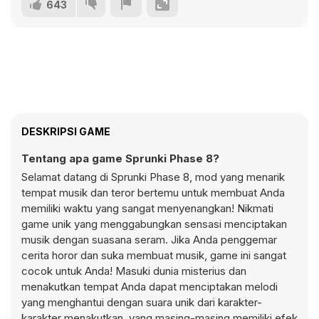
643
DESKRIPSI GAME
Tentang apa game Sprunki Phase 8?
Selamat datang di Sprunki Phase 8, mod yang menarik
tempat musik dan teror bertemu untuk membuat Anda
memiliki waktu yang sangat menyenangkan! Nikmati
game unik yang menggabungkan sensasi menciptakan
musik dengan suasana seram. Jika Anda penggemar
cerita horor dan suka membuat musik, game ini sangat
cocok untuk Anda! Masuki dunia misterius dan
menakutkan tempat Anda dapat menciptakan melodi
yang menghantui dengan suara unik dari karakter-
karakter menakutkan, yang masing-masing memiliki efek