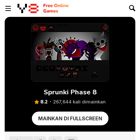
Sprunki Phase 8
8.2
267,644 kali dimainkan
MAINKAN DI FULLSCREEN