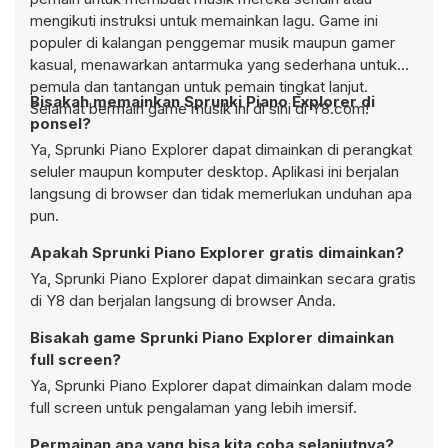
mengikuti instruksi untuk memainkan lagu. Game ini
populer di kalangan penggemar musik maupun gamer
kasual, menawarkan antarmuka yang sederhana untuk
pemula dan tantangan untuk pemain tingkat lanjut.
Bisakah memainkan Sprunki Piano Explorer di
Selamat bermain game musik ini di sini di Y8.com!
ponsel?
Ya, Sprunki Piano Explorer dapat dimainkan di perangkat
seluler maupun komputer desktop. Aplikasi ini berjalan
langsung di browser dan tidak memerlukan unduhan apa
pun.
Apakah Sprunki Piano Explorer gratis dimainkan?
Ya, Sprunki Piano Explorer dapat dimainkan secara gratis
di Y8 dan berjalan langsung di browser Anda.
Bisakah game Sprunki Piano Explorer dimainkan
full screen?
Ya, Sprunki Piano Explorer dapat dimainkan dalam mode
full screen untuk pengalaman yang lebih imersif.
Permainan apa yang bisa kita coba selanjutnya?