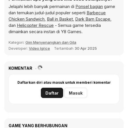
Jelajahi lebih banyak permainan di
Ponsel bagian
game
dan temukan judul-judul populer seperti
Barbecue
Chicken Sandwich
,
Ball in Basket
,
Dark Barn Escape
,
dan
Helicopter Rescue
- Semua game tersedia
dimainkan secara instan di Y8 Games.
Kategori:
Gim Menyenangkan dan Gila
Developer:
Video Igrice
Tertambah
30 Apr 2025
KOMENTAR
Daftarkan diri atau masuk untuk memberi komentar
Daftar
Masuk
GAME YANG BERHUBUNGAN