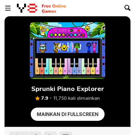
Sprunki Piano Explorer
7.9
11,750 kali dimainkan
MAINKAN DI FULLSCREEN