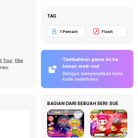
TAG
1 Pemain
Flash
Tambahkan game ini ke
d Tour
,
Ellie
laman web-mu!
ames.
Dengan menyematkan baris
kode sederhana
BAGIAN DARI SEBUAH SERI: SUE