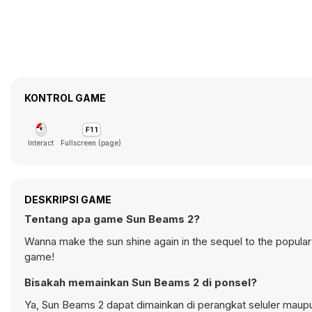
KONTROL GAME
Interact
Fullscreen (page)
DESKRIPSI GAME
Tentang apa game Sun Beams 2?
Wanna make the sun shine again in the sequel to the popular
game!
Bisakah memainkan Sun Beams 2 di ponsel?
Ya, Sun Beams 2 dapat dimainkan di perangkat seluler maupun