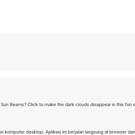
 Sun Beams? Click to make the dark clouds disappear in this fun s
 komputer desktop. Aplikasi ini berjalan langsung di browser dan