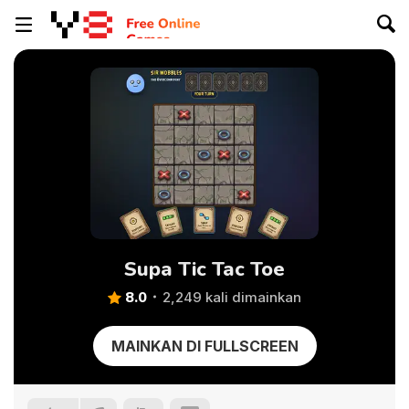
Supa Tic Tac Toe
8.0
2,249 kali dimainkan
MAINKAN DI FULLSCREEN