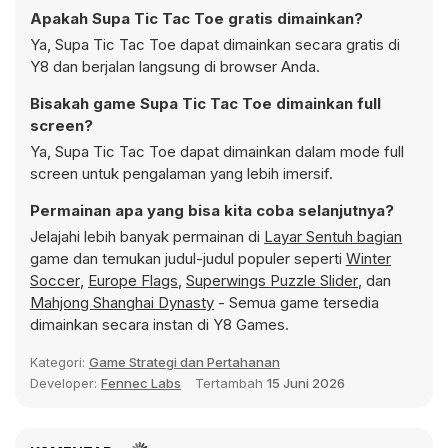
Apakah Supa Tic Tac Toe gratis dimainkan?
Ya, Supa Tic Tac Toe dapat dimainkan secara gratis di
Y8 dan berjalan langsung di browser Anda.
Bisakah game Supa Tic Tac Toe dimainkan full
screen?
Ya, Supa Tic Tac Toe dapat dimainkan dalam mode full
screen untuk pengalaman yang lebih imersif.
Permainan apa yang bisa kita coba selanjutnya?
Jelajahi lebih banyak permainan di
Layar Sentuh bagian
game dan temukan judul-judul populer seperti
Winter
Soccer
,
Europe Flags
,
Superwings Puzzle Slider
, dan
Mahjong Shanghai Dynasty
- Semua game tersedia
dimainkan secara instan di Y8 Games.
Kategori:
Game Strategi dan Pertahanan
Developer:
Fennec Labs
Tertambah
15 Juni 2026