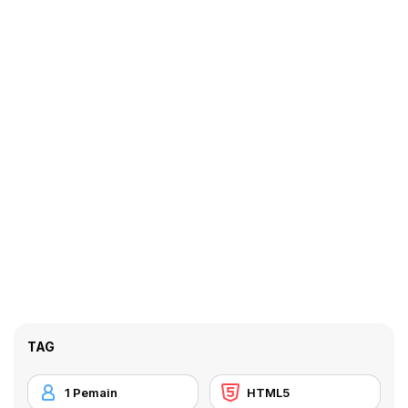
TAG
1 Pemain
HTML5