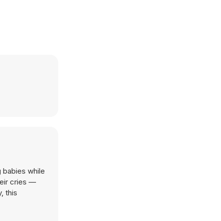
g babies while
eir cries —
, this