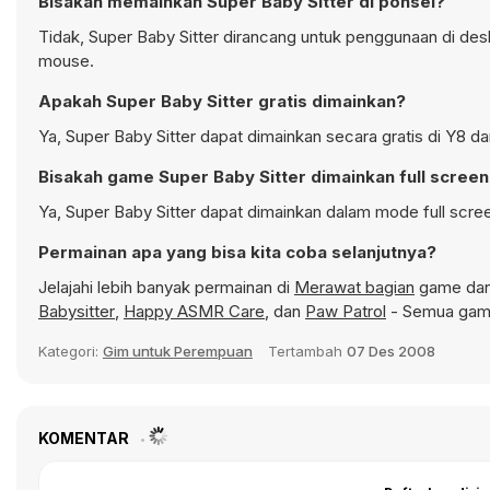
Bisakah memainkan Super Baby Sitter di ponsel?
Tidak, Super Baby Sitter dirancang untuk penggunaan di d
mouse.
Apakah Super Baby Sitter gratis dimainkan?
Ya, Super Baby Sitter dapat dimainkan secara gratis di Y8 d
Bisakah game Super Baby Sitter dimainkan full scree
Ya, Super Baby Sitter dapat dimainkan dalam mode full scre
Permainan apa yang bisa kita coba selanjutnya?
Jelajahi lebih banyak permainan di
Merawat bagian
game dan 
Babysitter
,
Happy ASMR Care
, dan
Paw Patrol
- Semua game
Kategori:
Gim untuk Perempuan
Tertambah
07 Des 2008
KOMENTAR