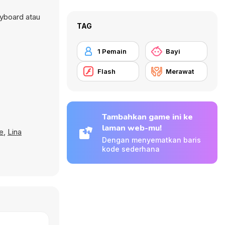
yboard atau
TAG
1 Pemain
Bayi
Flash
Merawat
Tambahkan game ini ke
laman web-mu!
e
,
Lina
Dengan menyematkan baris
kode sederhana