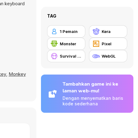
an keyboard
TAG
1 Pemain
Kera
Monster
Pixel
Survival Horor
WebGL
key
,
Monkey
Tambahkan game ini ke
laman web-mu!
Dengan menyematkan baris
kode sederhana