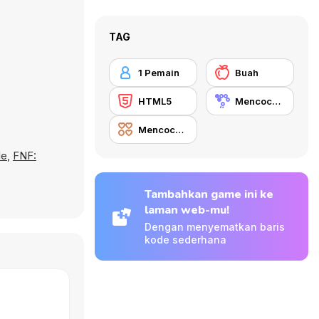
TAG
1 Pemain
Buah
HTML5
Mencocokkan
Mencocokkan 3 Benda
le
,
FNF:
Tambahkan game ini ke
laman web-mu!
Dengan menyematkan baris
kode sederhana