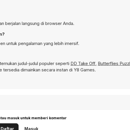
dan berjalan langsung di browser Anda.
en?
en untuk pengalaman yang lebih imersif.
emukan judul-judul populer seperti
DD Take Off
,
Butterflies Puzz
tersedia dimainkan secara instan di Y8 Games.
 atau masuk untuk memberi komentar
Daftar
Masuk