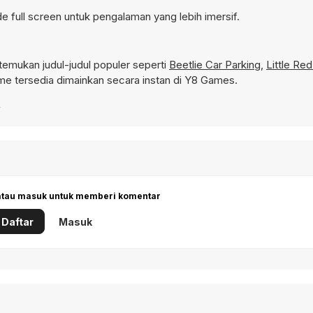
 full screen untuk pengalaman yang lebih imersif.
emukan judul-judul populer seperti
Beetlie Car Parking
,
Little Re
e tersedia dimainkan secara instan di Y8 Games.
4
 atau masuk untuk memberi komentar
Daftar
Masuk