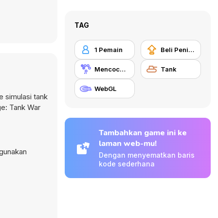
TAG
1 Pemain
Beli Peningkat Peralatan
Mencocokkan
Tank
WebGL
 simulasi tank
ge: Tank War
Tambahkan game ini ke
laman web-mu!
ggunakan
Dengan menyematkan baris
kode sederhana