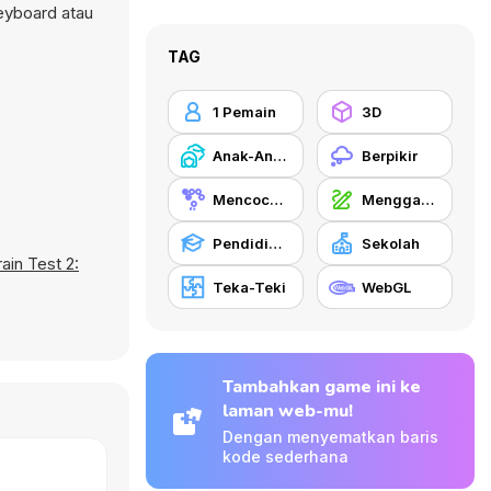
eyboard atau
TAG
1 Pemain
3D
Anak-Anak
Berpikir
Mencocokkan
Menggambar
Pendidikan
Sekolah
rain Test 2:
Teka-Teki
WebGL
Tambahkan game ini ke
laman web-mu!
Dengan menyematkan baris
kode sederhana