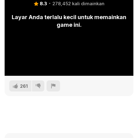
8.3
278,452 kali dimainkan
Layar Anda terlalu kecil untuk memainkan
game ini.
261