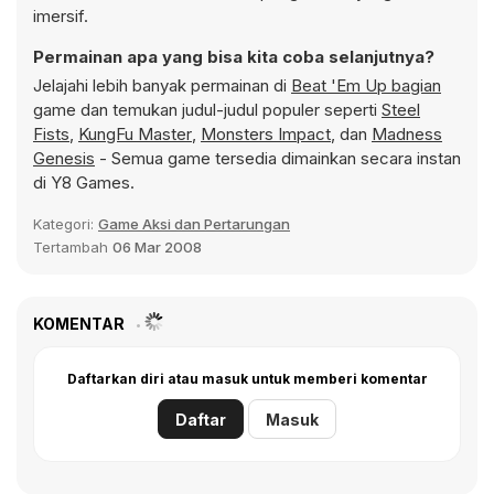
imersif.
Permainan apa yang bisa kita coba selanjutnya?
Jelajahi lebih banyak permainan di
Beat 'Em Up bagian
game dan temukan judul-judul populer seperti
Steel
Fists
,
KungFu Master
,
Monsters Impact
, dan
Madness
Genesis
- Semua game tersedia dimainkan secara instan
di Y8 Games.
Kategori:
Game Aksi dan Pertarungan
Tertambah
06 Mar 2008
KOMENTAR
Daftarkan diri atau masuk untuk memberi komentar
Daftar
Masuk