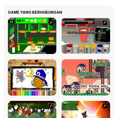
GAME YANG BERHUBUNGAN