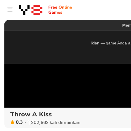
Throw A Kiss
8.3
1,202,862 kali dimainkan