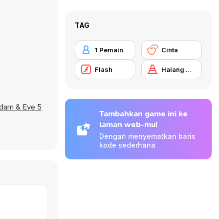
TAG
1 Pemain
Cinta
Flash
Halang Rintang
dam & Eve 5
Tambahkan game ini ke
laman web-mu!
Dengan menyematkan baris
kode sederhana