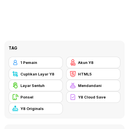
TAG
1 Pemain
Akun Y8
Cuplikan Layar Y8
HTML5
Layar Sentuh
Mendandani
Ponsel
Y8 Cloud Save
Y8 Originals