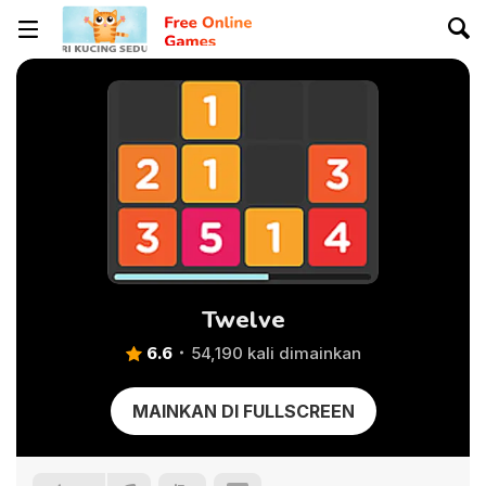
Twelve
6.6
54,190 kali dimainkan
MAINKAN DI FULLSCREEN