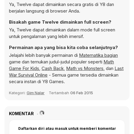
Ya, Twelve dapat dimainkan secara gratis di Y8 dan
berjalan langsung di browser Anda.
Bisakah game Twelve dimainkan full screen?
Ya, Twelve dapat dimainkan dalam mode full screen
untuk pengalaman yang lebih imersif.
Permainan apa yang bisa kita coba selanjutnya?
Jelajahi lebih banyak permainan di
Matematika bagian
game dan temukan judul-judul populer seperti
Math
Game For Kids
,
Cash Back
,
Math vs Monsters
, dan
Last
War Survival Online
- Semua game tersedia dimainkan
secara instan di Y8 Games.
Kategori:
Gim Nalar
Tertambah
06 Feb 2015
KOMENTAR
Daftarkan diri atau masuk untuk memberi komentar