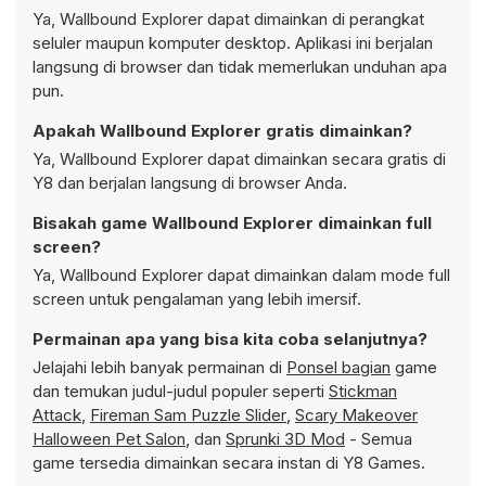
Ya, Wallbound Explorer dapat dimainkan di perangkat
seluler maupun komputer desktop. Aplikasi ini berjalan
langsung di browser dan tidak memerlukan unduhan apa
pun.
Apakah Wallbound Explorer gratis dimainkan?
Ya, Wallbound Explorer dapat dimainkan secara gratis di
Y8 dan berjalan langsung di browser Anda.
Bisakah game Wallbound Explorer dimainkan full
screen?
Ya, Wallbound Explorer dapat dimainkan dalam mode full
screen untuk pengalaman yang lebih imersif.
Permainan apa yang bisa kita coba selanjutnya?
Jelajahi lebih banyak permainan di
Ponsel bagian
game
dan temukan judul-judul populer seperti
Stickman
Attack
,
Fireman Sam Puzzle Slider
,
Scary Makeover
Halloween Pet Salon
, dan
Sprunki 3D Mod
- Semua
game tersedia dimainkan secara instan di Y8 Games.