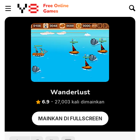
Wanderlust
6.9
27,003 kali dimainkan
MAINKAN DI FULLSCREEN