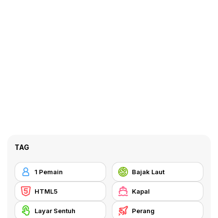
TAG
1 Pemain
Bajak Laut
HTML5
Kapal
Layar Sentuh
Perang