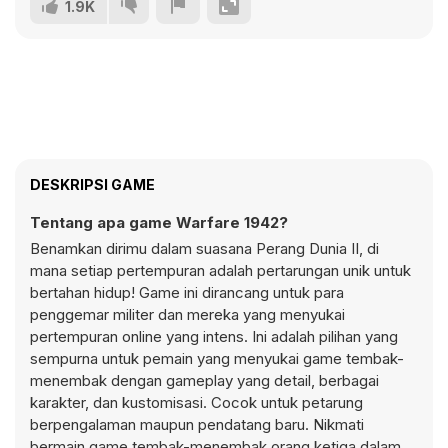
1.9K
DESKRIPSI GAME
Tentang apa game Warfare 1942?
Benamkan dirimu dalam suasana Perang Dunia II, di
mana setiap pertempuran adalah pertarungan unik untuk
bertahan hidup! Game ini dirancang untuk para
penggemar militer dan mereka yang menyukai
pertempuran online yang intens. Ini adalah pilihan yang
sempurna untuk pemain yang menyukai game tembak-
menembak dengan gameplay yang detail, berbagai
karakter, dan kustomisasi. Cocok untuk petarung
berpengalaman maupun pendatang baru. Nikmati
bermain game tembak-menembak orang ketiga dalam