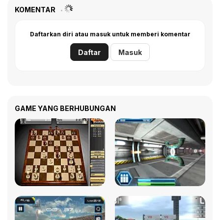
KOMENTAR
Daftarkan diri atau masuk untuk memberi komentar
Daftar
Masuk
GAME YANG BERHUBUNGAN