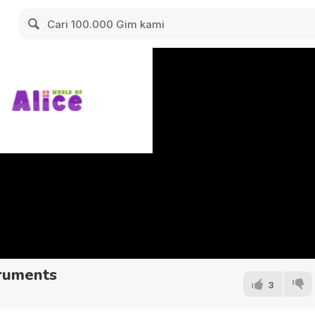
truments
3