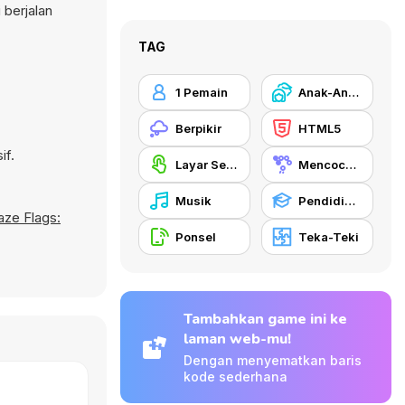
 berjalan
TAG
1 Pemain
Anak-Anak
Berpikir
HTML5
if.
Layar Sentuh
Mencocokkan
Musik
Pendidikan
ze Flags:
Ponsel
Teka-Teki
Tambahkan game ini ke
laman web-mu!
Dengan menyematkan baris
kode sederhana