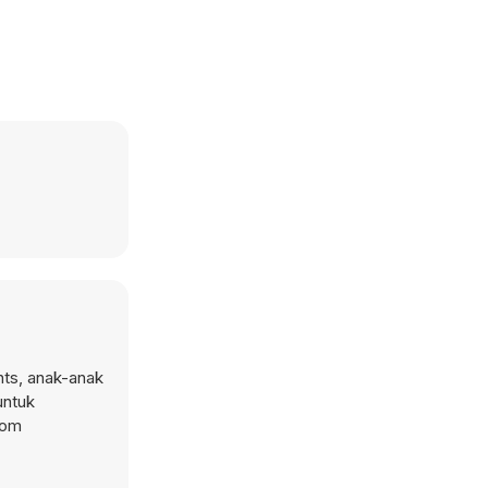
nts, anak-anak
untuk
com