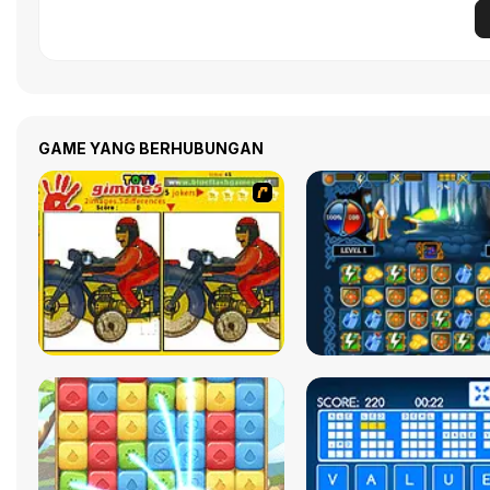
GAME YANG BERHUBUNGAN