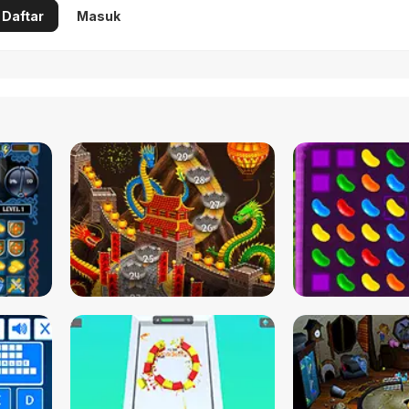
Daftar
Masuk