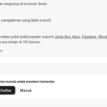
lan langsung di browser Anda.
 pengalaman yang lebih imersif.
ukan judul-judul populer seperti
Jump Box Hero
,
Panelore
,
Bloc
cara instan di Y8 Games.
26
 atau masuk untuk memberi komentar
Daftar
Masuk