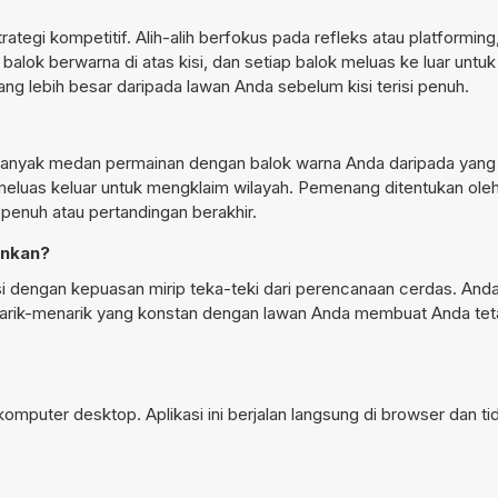
tegi kompetitif. Alih-alih berfokus pada refleks atau platformin
alok berwarna di atas kisi, dan setiap balok meluas ke luar untu
ng lebih besar daripada lawan Anda sebelum kisi terisi penuh.
 banyak medan permainan dengan balok warna Anda daripada yang 
 meluas keluar untuk mengklaim wilayah. Pemenang ditentukan ole
 penuh atau pertandingan berakhir.
inkan?
 dengan kepuasan mirip teka-teki dari perencanaan cerdas. And
tarik-menarik yang konstan dengan lawan Anda membuat Anda teta
omputer desktop. Aplikasi ini berjalan langsung di browser dan ti