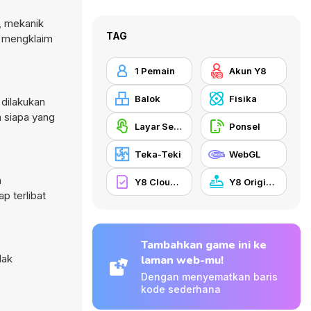
g, mekanik
TAG
k mengklaim
1 Pemain
Akun Y8
Balok
Fisika
dilakukan
h siapa yang
Layar Sentuh
Ponsel
Teka-Teki
WebGL
a
Y8 Cloud Save
Y8 Originals
p terlibat
Tambahkan game ini ke
dak
laman web-mu!
Dengan menyematkan baris
kode sederhana