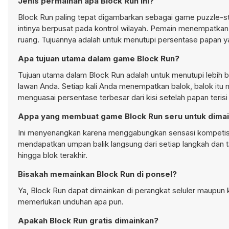
Jenis permainan apa Block Run ini?
Block Run paling tepat digambarkan sebagai game puzzle-stra
intinya berpusat pada kontrol wilayah. Pemain menempatkan b
ruang. Tujuannya adalah untuk menutupi persentase papan ya
Apa tujuan utama dalam game Block Run?
Tujuan utama dalam Block Run adalah untuk menutupi lebih
lawan Anda. Setiap kali Anda menempatkan balok, balok itu
menguasai persentase terbesar dari kisi setelah papan terisi
Appa yang membuat game Block Run seru untuk dima
Ini menyenangkan karena menggabungkan sensasi kompetisi
mendapatkan umpan balik langsung dari setiap langkah dan 
hingga blok terakhir.
Bisakah memainkan Block Run di ponsel?
Ya, Block Run dapat dimainkan di perangkat seluler maupun k
memerlukan unduhan apa pun.
Apakah Block Run gratis dimainkan?