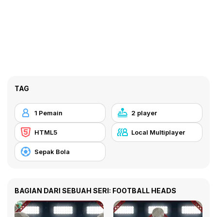
TAG
1 Pemain
2 player
HTML5
Local Multiplayer
Sepak Bola
BAGIAN DARI SEBUAH SERI: FOOTBALL HEADS