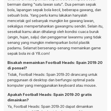
bermain daring "satu lawan satu". Dua pemain sepak
bola, lapangan sepak bola kecil, beberapa gawang, dan
sebuah bola. Yang perlu kamu lakukan hanyalah
mencetak gol sebanyak mungkin ke gawang lawan,
sekaligus mempertahankan gawangmu sendiri. Selain itu,
sesekali kamu akan dihalangi oleh kondisi cuaca buruk
(angin, hujan, salju) dan penggemar lawanmu yang tidak
senang yang mungkin melemparkan botol plastik
padamu. Selamat bersenang-senang memainkan game
sepak bola ini di Y8.com!
Bisakah memainkan Football Heads: Spain 2019‑20
di ponsel?
Tidak, Football Heads: Spain 2019‑20 dirancang untuk
penggunaan di desktop dan berfungsi optimal pada
komputer yang menggunakan keyboard atau mouse.
Apakah Football Heads: Spain 2019‑20 gratis
dimainkan?
Ya, Football Heads: Spain 2019‑20 dapat dimainkan