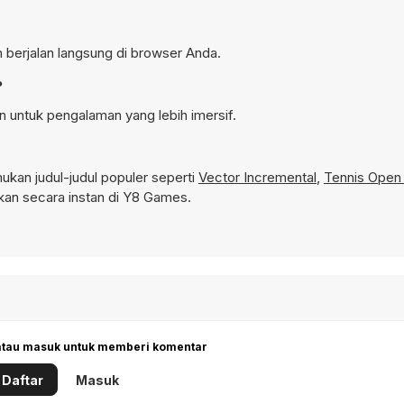
n berjalan langsung di browser Anda.
?
n untuk pengalaman yang lebih imersif.
kan judul-judul populer seperti
Vector Incremental
,
Tennis Open
an secara instan di Y8 Games.
 atau masuk untuk memberi komentar
Daftar
Masuk