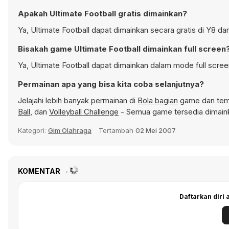
Apakah Ultimate Football gratis dimainkan?
Ya, Ultimate Football dapat dimainkan secara gratis di Y8 da
Bisakah game Ultimate Football dimainkan full screen
Ya, Ultimate Football dapat dimainkan dalam mode full scree
Permainan apa yang bisa kita coba selanjutnya?
Jelajahi lebih banyak permainan di
Bola bagian
game dan temu
Ball
, dan
Volleyball Challenge
- Semua game tersedia dimaink
Kategori:
Gim Olahraga
Tertambah
02 Mei 2007
KOMENTAR
Daftarkan diri