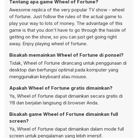
Tentang apa game Wheel of Fortune?
Awesome replica of the very popular TV show - wheel
of fortune. Just follow the rules of the actual game to
play your way to lots of money. The advantage of this
game is that you don't have to go through the hassle of
getting on the show, so you can just get going right
away. Enjoy playing wheel of fortune.
Bisakah memainkan Wheel of Fortune di ponsel?
Tidak, Wheel of Fortune dirancang untuk penggunaan di
desktop dan berfungsi optimal pada komputer yang
menggunakan keyboard atau mouse.
Apakah Wheel of Fortune gratis dimainkan?
Ya, Wheel of Fortune dapat dimainkan secara gratis di
Y8 dan berjalan langsung di browser Anda.
Bisakah game Wheel of Fortune dimainkan full
screen?
Ya, Wheel of Fortune dapat dimainkan dalam mode full
screen untuk pengalaman yang lebih imersif.