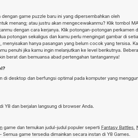
 dengan game puzzle baru ini yang dipersembahkan oleh
untuk menang; atau justru akan mengecewakanmu? Klik tombol M
kanmu dengan cara kerjanya. Klik potongan-potongan perkamen 
a potongan sekaligus dan kamu perlu mengingat gambar di seti
, menyisakan hanya pasangan yang belum cocok yang tersisa. K
kamu penuhi jika kamu ingin melanjutkan ke level berikutnya. Bebera
in berat dan bernuansa abad pertengahan tantangannya!
el?
n di desktop dan berfungsi optimal pada komputer yang menggu
i Y8 dan berjalan langsung di browser Anda.
an
game dan temukan judul-judul populer seperti
Fantasy Battles
,
- Semua game tersedia dimainkan secara instan di Y8 Games.