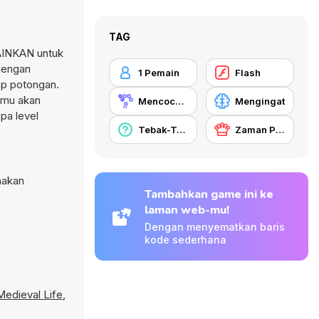
TAG
AINKAN untuk
dengan
1 Pemain
Flash
ap potongan.
amu akan
Mencocokkan
Mengingat
pa level
Tebak-Tebakan
Zaman Pertengahan
nakan
Tambahkan game ini ke
laman web-mu!
Dengan menyematkan baris
kode sederhana
Medieval Life
,