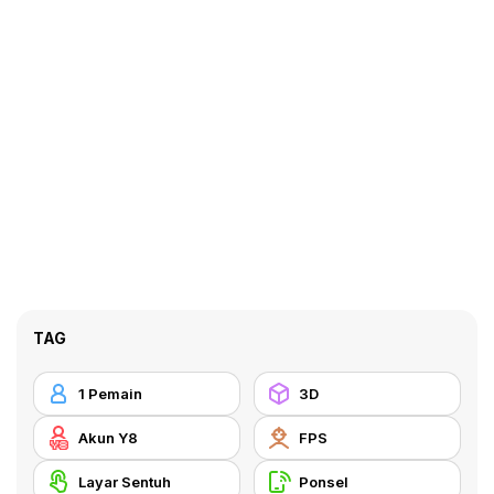
TAG
1 Pemain
3D
Akun Y8
FPS
Layar Sentuh
Ponsel