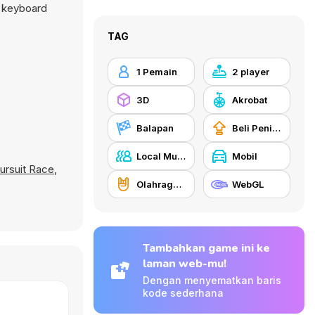
n keyboard
TAG
1 Pemain
2 player
3D
Akrobat
Balapan
Beli Peningkat Peralatan
Local Multiplayer
Mobil
ursuit Race
,
Olahraga ekstrim
WebGL
Tambahkan game ini ke
laman web-mu!
Dengan menyematkan baris
kode sederhana