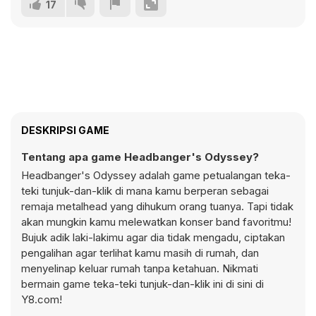
17
DESKRIPSI GAME
Tentang apa game Headbanger's Odyssey?
Headbanger's Odyssey adalah game petualangan teka-
teki tunjuk-dan-klik di mana kamu berperan sebagai
remaja metalhead yang dihukum orang tuanya. Tapi tidak
akan mungkin kamu melewatkan konser band favoritmu!
Bujuk adik laki-lakimu agar dia tidak mengadu, ciptakan
pengalihan agar terlihat kamu masih di rumah, dan
menyelinap keluar rumah tanpa ketahuan. Nikmati
bermain game teka-teki tunjuk-dan-klik ini di sini di
Y8.com!