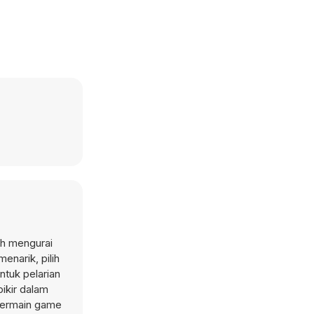
ah mengurai
enarik, pilih
ntuk pelarian
ikir dalam
 bermain game