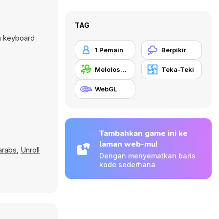
TAG
n keyboard
1 Pemain
Berpikir
Meloloskan Diri
Teka-Teki
WebGL
Tambahkan game ini ke
laman web-mu!
arabs
,
Unroll
Dengan menyematkan baris
kode sederhana