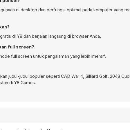
i ponsel?
nggunaan di desktop dan berfungsi optimal pada komputer yang 
nkan?
ratis di Y8 dan berjalan langsung di browser Anda.
an full screen?
ode full screen untuk pengalaman yang lebih imersif.
n judul-judul populer seperti
CAD War 4
,
Billiard Golf
,
2048 Cub
stan di Y8 Games.