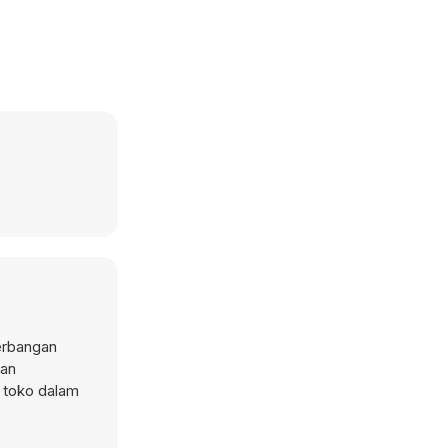
erbangan
han
i toko dalam