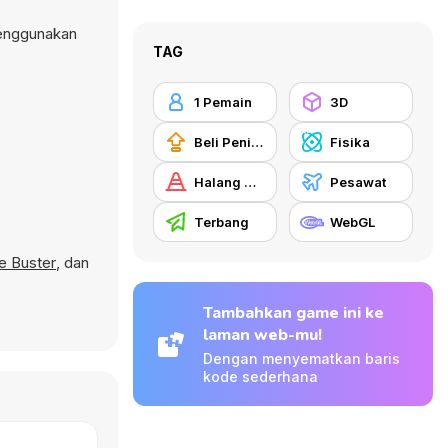
menggunakan
TAG
1 Pemain
3D
Beli Peningkat Peralatan
Fisika
Halang Rintang
Pesawat
Terbang
WebGL
e Buster
, dan
Tambahkan game ini ke
laman web-mu!
Dengan menyematkan baris
kode sederhana