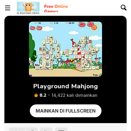
Playground Mahjong
8.2
14,422 kali dimainkan
MAINKAN DI FULLSCREEN