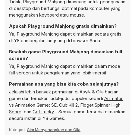
Tidak, Playground Mahjong dirancang untuk penggunaan
di desktop dan berfungsi optimal pada komputer yang
menggunakan keyboard atau mouse.
Apakah Playground Mahjong gratis dimainkan?
Ya, Playground Mahjong dapat dimainkan secara gratis
di Y8 dan berjalan langsung di browser Anda.
Bisakah game Playground Mahjong dimainkan full
screen?
Ya, Playground Mahjong dapat dimainkan dalam mode
full screen untuk pengalaman yang lebih imersif.
Permainan apa yang bisa kita coba selanjutnya?
Jelajahi lebih banyak permainan di
Asyik & Gila bagian
game dan temukan judul-judul populer seperti
Animator
vs Animation Game: SE
,
CubiKill 2
,
Fidget Spinner High
Score
, dan
Get Lucky
- Semua game tersedia dimainkan
secara instan di Y8 Games.
Kategori:
Gim Menyenangkan dan Gila