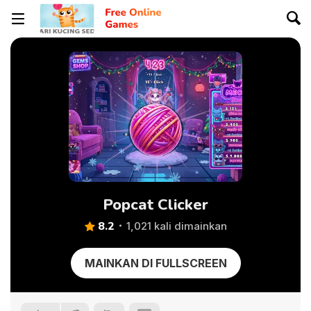
Popcat Clicker
8.2
1,021 kali dimainkan
MAINKAN DI FULLSCREEN