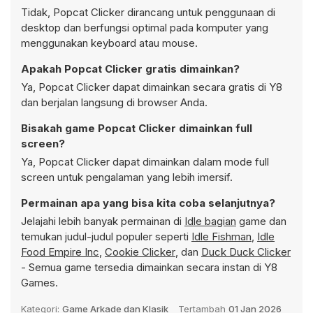
Tidak, Popcat Clicker dirancang untuk penggunaan di
desktop dan berfungsi optimal pada komputer yang
menggunakan keyboard atau mouse.
Apakah Popcat Clicker gratis dimainkan?
Ya, Popcat Clicker dapat dimainkan secara gratis di Y8
dan berjalan langsung di browser Anda.
Bisakah game Popcat Clicker dimainkan full
screen?
Ya, Popcat Clicker dapat dimainkan dalam mode full
screen untuk pengalaman yang lebih imersif.
Permainan apa yang bisa kita coba selanjutnya?
Jelajahi lebih banyak permainan di
Idle bagian
game dan
temukan judul-judul populer seperti
Idle Fishman
,
Idle
Food Empire Inc
,
Cookie Clicker
, dan
Duck Duck Clicker
- Semua game tersedia dimainkan secara instan di Y8
Games.
Kategori:
Game Arkade dan Klasik
Tertambah
01 Jan 2026