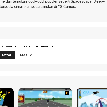
e dan temukan judul-judul populer seperti
Spacescape
,
Sleepy 
ersedia dimainkan secara instan di Y8 Games.
 atau masuk untuk memberi komentar
Daftar
Masuk