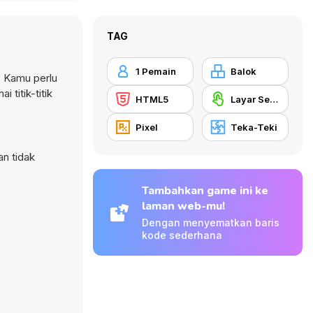
TAG
1 Pemain
Balok
. Kamu perlu
titik-titik
HTML5
Layar Sentuh
Pixel
Teka-Teki
an tidak
Tambahkan game ini ke
laman web-mu!
Dengan menyematkan baris
kode sederhana