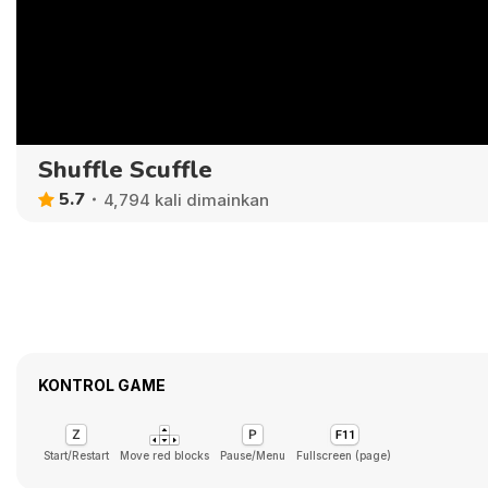
Shuffle Scuffle
5.7
4,794 kali dimainkan
KONTROL GAME
Start/Restart
Move red blocks
Pause/Menu
Fullscreen (page)