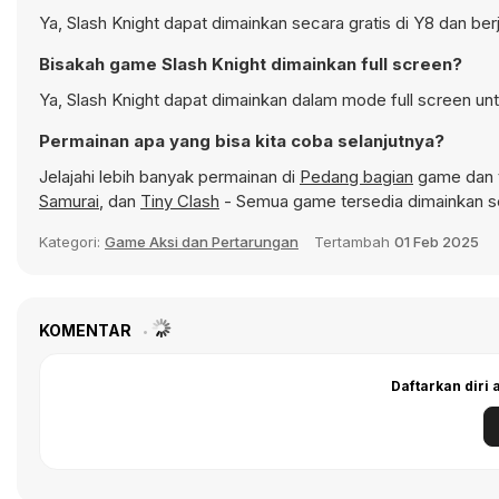
Ya, Slash Knight dapat dimainkan secara gratis di Y8 dan ber
Bisakah game Slash Knight dimainkan full screen?
Ya, Slash Knight dapat dimainkan dalam mode full screen unt
Permainan apa yang bisa kita coba selanjutnya?
Jelajahi lebih banyak permainan di
Pedang bagian
game dan t
Samurai
, dan
Tiny Clash
- Semua game tersedia dimainkan se
Kategori:
Game Aksi dan Pertarungan
Tertambah
01 Feb 2025
KOMENTAR
Daftarkan diri