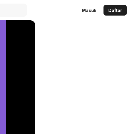
Masuk
Daftar