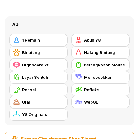
TAG
1 Pemain
Akun Y8
Binatang
Halang Rintang
HIghscore Y8
Ketangkasan Mouse
Layar Sentuh
Mencocokkan
Ponsel
Refleks
Ular
WebGL
Y8 Originals