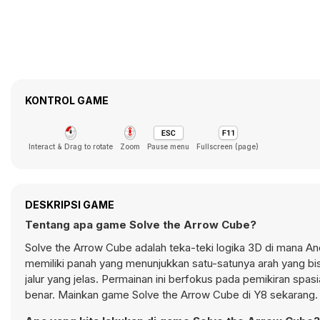
KONTROL GAME
Interact & Drag to rotate
Zoom
Pause menu
Fullscreen (page)
DESKRIPSI GAME
Tentang apa game Solve the Arrow Cube?
Solve the Arrow Cube adalah teka-teki logika 3D di mana 
memiliki panah yang menunjukkan satu-satunya arah yang bis
jalur yang jelas. Permainan ini berfokus pada pemikiran sp
benar. Mainkan game Solve the Arrow Cube di Y8 sekarang.