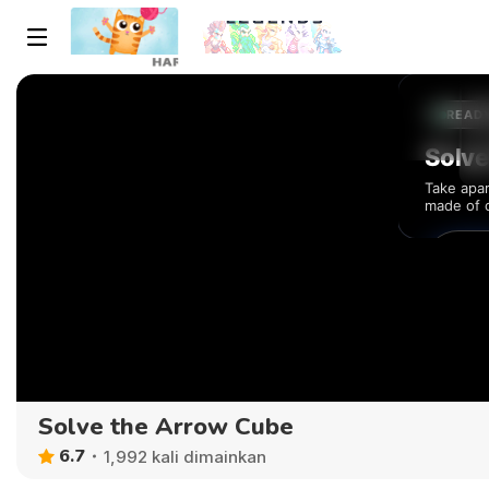
Solve the Arrow Cube
6.7
1,992 kali dimainkan