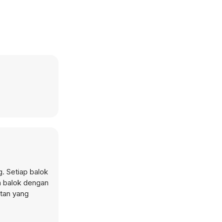
. Setiap balok
n balok dengan
utan yang