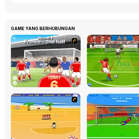
GAME YANG BERHUBUNGAN