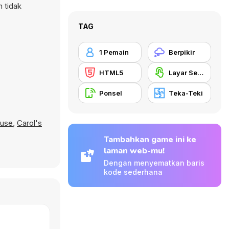
n tidak
TAG
1 Pemain
Berpikir
HTML5
Layar Sentuh
Ponsel
Teka-Teki
ouse
,
Carol's
Tambahkan game ini ke
laman web-mu!
Dengan menyematkan baris
kode sederhana