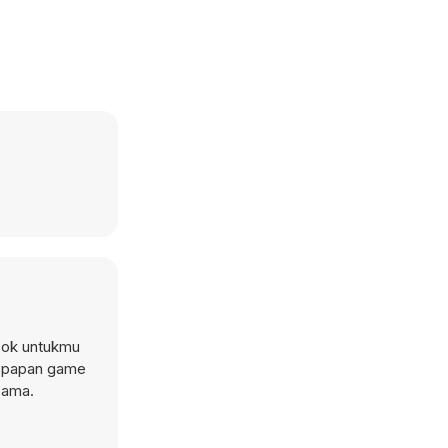
cok untukmu
uh papan game
sama.