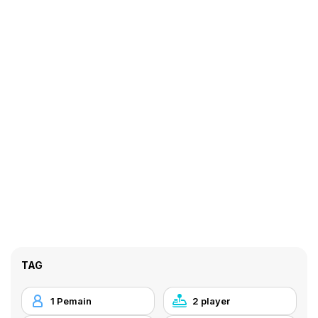
TAG
1 Pemain
2 player