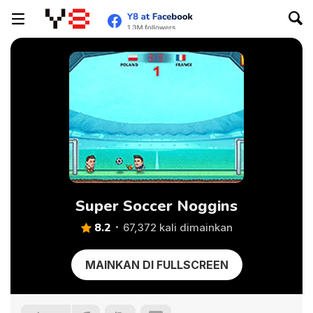
Super Soccer Noggins
8.2
67,372 kali dimainkan
MAINKAN DI FULLSCREEN