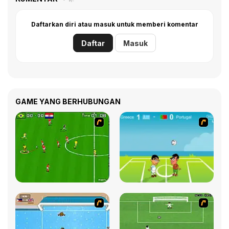
Daftarkan diri atau masuk untuk memberi komentar
Daftar
Masuk
GAME YANG BERHUBUNGAN