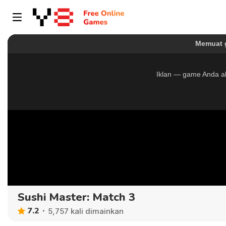
Sushi Master: Match 3
7.2
5,757 kali dimainkan