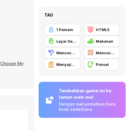
TAG
1 Pemain
HTML5
Layar Sentuh
Makanan
Mencocokkan
Mencocokkan 3 Benda
,
Choose My
Menyajikan Makanan
Ponsel
Tambahkan game ini ke
laman web-mu!
Dengan menyematkan baris
kode sederhana