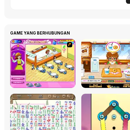
GAME YANG BERHUBUNGAN