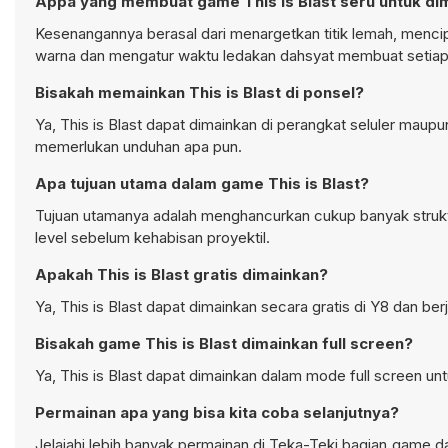
Appa yang membuat game This is Blast seru untuk di
Kesenangannya berasal dari menargetkan titik lemah, mencip
warna dan mengatur waktu ledakan dahsyat membuat setiap
Bisakah memainkan This is Blast di ponsel?
Ya, This is Blast dapat dimainkan di perangkat seluler maupu
memerlukan unduhan apa pun.
Apa tujuan utama dalam game This is Blast?
Tujuan utamanya adalah menghancurkan cukup banyak strukt
level sebelum kehabisan proyektil.
Apakah This is Blast gratis dimainkan?
Ya, This is Blast dapat dimainkan secara gratis di Y8 dan be
Bisakah game This is Blast dimainkan full screen?
Ya, This is Blast dapat dimainkan dalam mode full screen un
Permainan apa yang bisa kita coba selanjutnya?
Jelajahi lebih banyak permainan di
Teka-Teki bagian
game dan