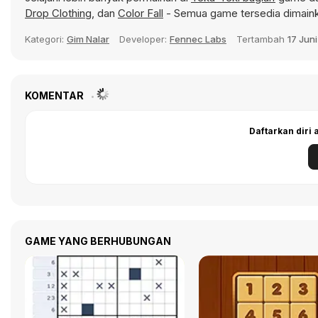
Drop Clothing
, dan
Color Fall
- Semua game tersedia dimaink
Kategori:
Gim Nalar
Developer:
Fennec Labs
Tertambah
17 Jun
KOMENTAR
Daftarkan diri
GAME YANG BERHUBUNGAN