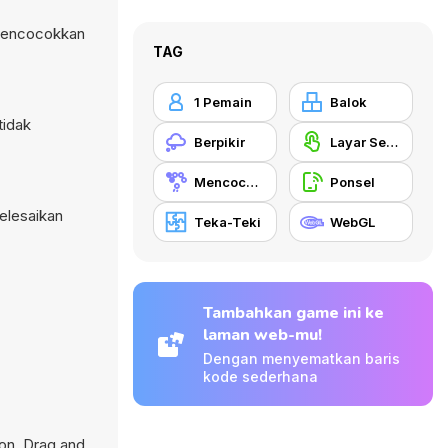
 Mencocokkan
TAG
1 Pemain
Balok
tidak
Berpikir
Layar Sentuh
Mencocokkan
Ponsel
elesaikan
Teka-Teki
WebGL
Tambahkan game ini ke
laman web-mu!
Dengan menyematkan baris
kode sederhana
ion
,
Drag and