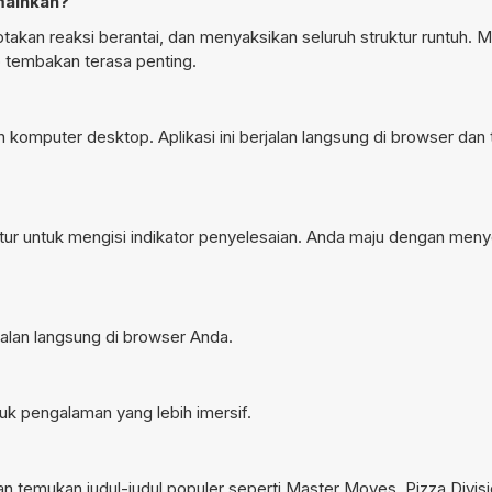
mainkan?
takan reaksi berantai, dan menyaksikan seluruh struktur runtuh.
 tembakan terasa penting.
n komputer desktop. Aplikasi ini berjalan langsung di browser dan 
ur untuk mengisi indikator penyelesaian. Anda maju dengan meny
rjalan langsung di browser Anda.
tuk pengalaman yang lebih imersif.
 temukan judul-judul populer seperti
Master Moves
,
Pizza Divis