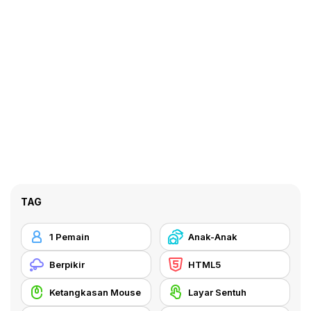
TAG
1 Pemain
Anak-Anak
Berpikir
HTML5
Ketangkasan Mouse
Layar Sentuh