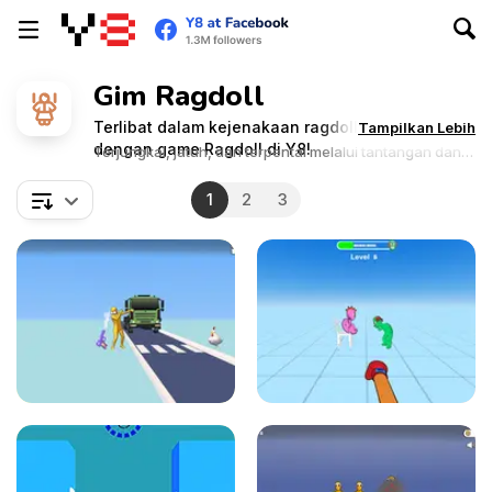
Gim Ragdoll
Terlibat dalam kejenakaan ragdoll yang lucu
Tampilkan Lebih
dengan game Ragdoll di Y8!
Terjungkal, jatuh, dan terpental melalui tantangan dan
kekacauan berbasis fisika.
1
2
3