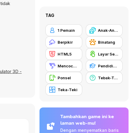
tidak
TAG
1 Pemain
Anak-Anak
Berpikir
Binatang
HTML5
Layar Sentuh
Mencocokkan
Pendidikan
ulator 3D -
Ponsel
Tebak-Tebakan
Teka-Teki
Tambahkan game ini ke
laman web-mu!
Dengan menyematkan baris