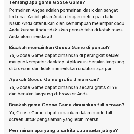
Tentang apa game Goose Game?
Permainan Angsa adalah permainan klasik dan sangat
terkenal. Ambil giliran Anda dengan melempar dadu.
Nasib Anda ditentukan oleh kemampuan melempar dadu
Anda karena Anda tidak akan pernah tahu di kotak mana
Anda akan mendarat!
Bisakah memainkan Goose Game di ponsel?
Ya, Goose Game dapat dimainkan di perangkat seluler
maupun komputer desktop. Aplikasi ini berjalan langsung
di browser dan tidak memerlukan unduhan apa pun.
Apakah Goose Game gratis dimainkan?
Ya, Goose Game dapat dimainkan secara gratis di Y8
dan berjalan langsung di browser Anda.
Bisakah game Goose Game dimainkan full screen?
Ya, Goose Game dapat dimainkan dalam mode full
screen untuk pengalaman yang lebih imersif.
Permainan apa yang bisa kita coba selanjutnya?