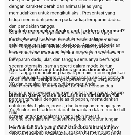
dengan karakter cerah dan animasi jelas yang
memudahkan untuk mengikuti aksi. Presentasi yang
hidup menambah pesona pada setiap lemparan dadu
dan pendakian tangga.
Bisakah memainkan Snake and Ladders di ponsel?
Mode kedua menggunakan desain papan bergaya
Ya, Snake and Ladders dapat dimainkan di perangkat
kertas, terinspirasi oleh tampilan tradisional permainan
seluler maupun komputer desktop. Aplikasi ini berjalan
Ular Tangga klasik. Meskipun penampilannya lebih
langsung di browser dan tidak memerlukan unduhan apa
sederhana dan tradisional, gameplay-nya tetap sama.
pun.
Lemparan dadu, ular, dan tangga semuanya berfungsi
secara otomatis, sama seperti dalam mode kartun.
Apakah Snake and Ladders gratis dimainkan?
Ular Tangga mendukung banyak pemain, memungkinkan
Ya, Snake and Ladders dapat dimainkan secara gratis di
Anda memilih berapa banyak peserta yang bergabung
Y8 dan berjalan langsung di browser Anda.
dalam permainan. Anda dapat bermain dengan dua
hingga enam pemain pada perangkat yang sama. Setiap
Bisakah game Snake and Ladders dimainkan full
pemain terwakili dengan jelas di papan, memudahkan
screen?
untuk melihat giliran, posisi, dan kemajuan menuju garis
Ya, Snake and Ladders dapat dimainkan dalam mode full
finis.
screen untuk pengalaman yang lebih imersif.
Karena permainan ini didasarkan pada keberuntungan,
setiap putaran terasa berbeda. Satu lemparan dadu
Permainan apa yang bisa kita coba selanjutnya?
dapat mengubah segalanya, apakah itu membuat Anda