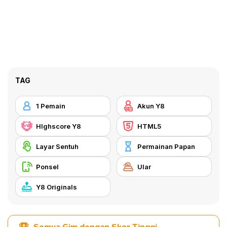
TAG
1 Pemain
Akun Y8
HIghscore Y8
HTML5
Layar Sentuh
Permainan Papan
Ponsel
Ular
Y8 Originals