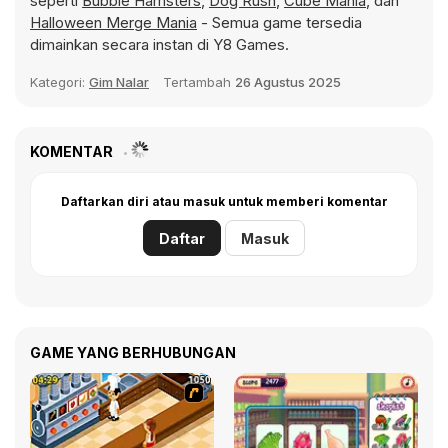
seperti
Bubble Hamsters
,
Dog Rush
,
Cube Mania
, dan
Halloween Merge Mania
- Semua game tersedia
dimainkan secara instan di Y8 Games.
Kategori:
Gim Nalar
Tertambah
26 Agustus 2025
KOMENTAR
Daftarkan diri atau masuk untuk memberi komentar
Daftar
Masuk
GAME YANG BERHUBUNGAN