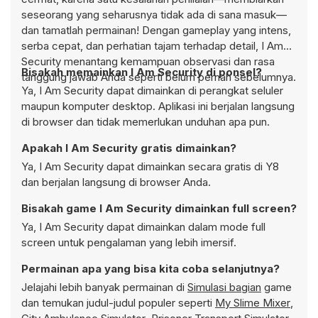
seseorang yang seharusnya tidak ada di sana masuk—
dan tamatlah permainan! Dengan gameplay yang intens,
serba cepat, dan perhatian tajam terhadap detail, I Am
Security menantang kemampuan observasi dan rasa
Bisakah memainkan I Am Security di ponsel?
tanggung jawab Anda seperti belum pernah sebelumnya.
Ya, I Am Security dapat dimainkan di perangkat seluler
maupun komputer desktop. Aplikasi ini berjalan langsung
di browser dan tidak memerlukan unduhan apa pun.
Apakah I Am Security gratis dimainkan?
Ya, I Am Security dapat dimainkan secara gratis di Y8
dan berjalan langsung di browser Anda.
Bisakah game I Am Security dimainkan full screen?
Ya, I Am Security dapat dimainkan dalam mode full
screen untuk pengalaman yang lebih imersif.
Permainan apa yang bisa kita coba selanjutnya?
Jelajahi lebih banyak permainan di
Simulasi bagian
game
dan temukan judul-judul populer seperti
My Slime Mixer
,