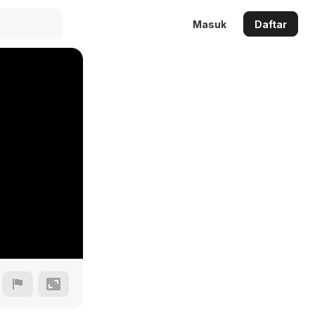
Masuk
Daftar