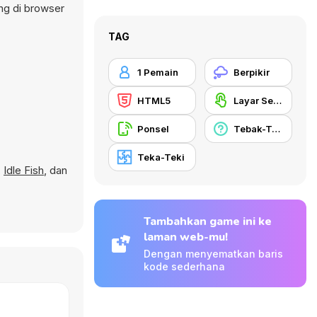
ng di browser
TAG
1 Pemain
Berpikir
HTML5
Layar Sentuh
Ponsel
Tebak-Tebakan
Teka-Teki
,
Idle Fish
, dan
Tambahkan game ini ke
laman web-mu!
Dengan menyematkan baris
kode sederhana